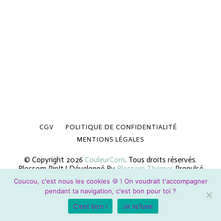
CGV
POLITIQUE DE CONFIDENTIALITÉ
MENTIONS LÉGALES
© Copyright 2026
CouleurCom
. Tous droits réservés.
Blossom PinIt | Développé By
Blossom Themes
.Propulsé
par
WordPress
.
Politique de confidentialité
Coucou, c'est nous les cookies 🍪 ! On voudrait t'accompagner
pendant ta navigation, c'est bon pour toi ?
C'est bon !
Je refuse