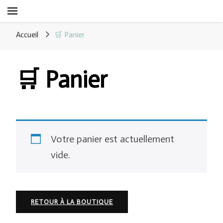
CouleurCom
Mets le digital au service de tes créations !
Accueil
🛒 Panier
🛒 Panier
Votre panier est actuellement
vide.
RETOUR À LA BOUTIQUE