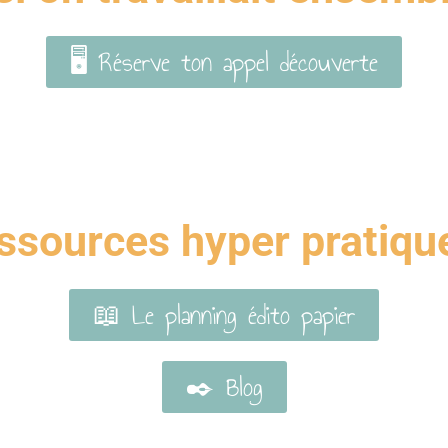
🖥 Réserve ton appel découverte
ssources hyper pratique
📖 Le planning édito papier
✒️ Blog