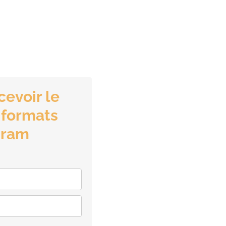
cevoir le
 formats
gram