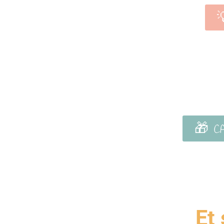

🎁 CA
Et 