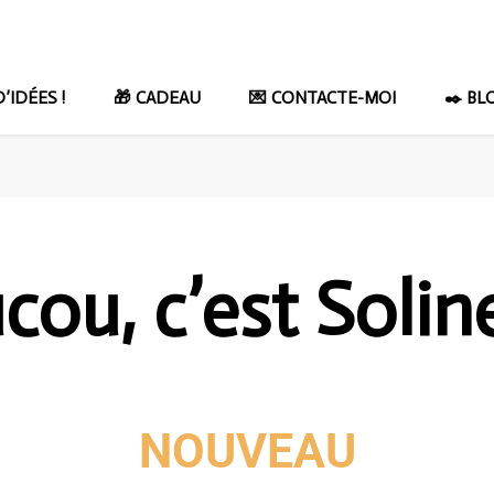
IDÉES !​
🎁 CADEAU
💌 CONTACTE-MOI
✒️ BL
cou, c’est Soline
NOUVEAU