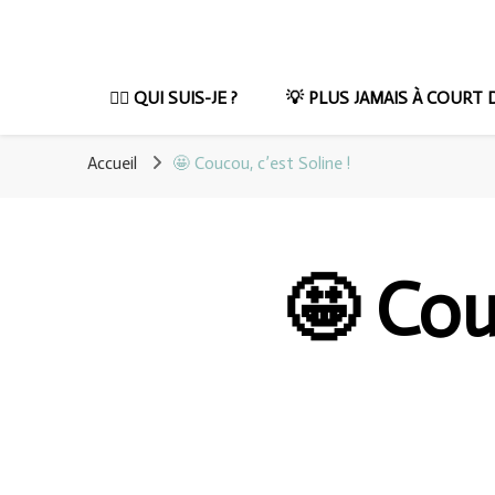
CouleurCom
Mets le digital au service de tes créations !
💁‍♀️ QUI SUIS-JE ?
💡 PLUS JAMAIS À COURT D’
Accueil
🤩 Coucou, c’est Soline !
🤩 Cou