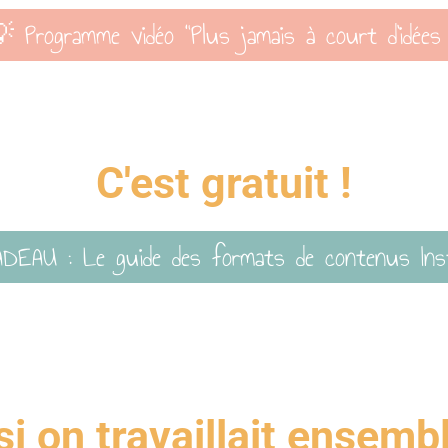
 Programme vidéo "Plus jamais à court d'idées 
C'est gratuit !
DEAU : Le guide des formats de contenus Ins
si on travaillait ensemb